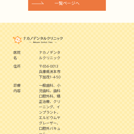
一覧ページへ
医院
ナカノデンタ
名
ルクリニック
住所
〒656-0013
兵庫県洲本市
下加茂1-4-50
診療
一般歯科、小
内容
児歯科、歯科
口腔外科、矯
正治療、クリ
ーニング、イ
ンプラント、
エルビウムヤ
グレーザー、
口腔外バキュ
ーム、