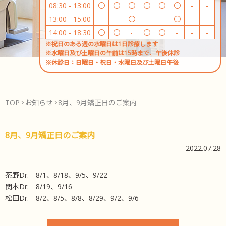
08:30 - 13:00
〇
〇
〇
〇
〇
〇
-
-
13:00 - 15:00
-
-
〇
-
-
〇
-
-
14:00 - 18:30
〇
〇
-
〇
〇
-
-
-
※祝日のある週の水曜日は1日診療します
※水曜日及び土曜日の午前は15時まで、午後休診
※休診日：日曜日・祝日・水曜日及び土曜日午後
TOP
お知らせ
8月、9月矯正日のご案内
8月、9月矯正日のご案内
2022.07.28
茶野Dr. 8/1、8/18、9/5、9/22
関本Dr. 8/19、9/16
松田Dr. 8/2、8/5、8/8、8/29、9/2、9/6