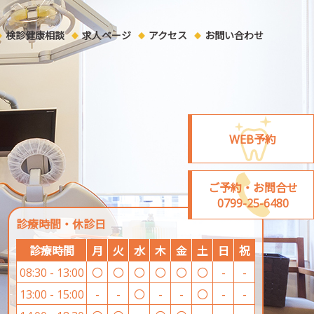
検診健康相談
求人ページ
アクセス
お問い合わせ
WEB予約
ご予約・お問合せ
0799-25-6480
診療時間・休診日
診療時間
月
火
水
木
金
土
日
祝
08:30 - 13:00
〇
〇
〇
〇
〇
〇
-
-
13:00 - 15:00
-
-
〇
-
-
〇
-
-